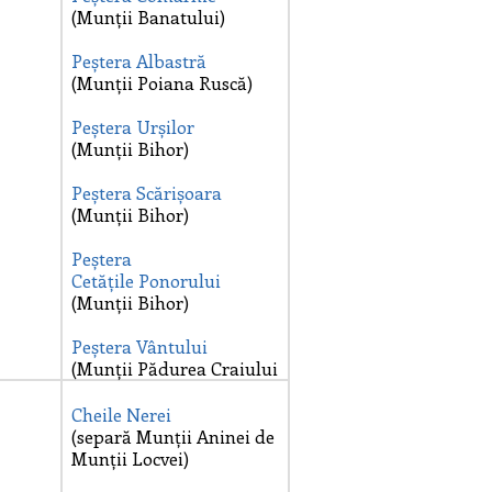
(Munții Banatului)
Peștera Albastră
(Munții Poiana Ruscă)
Peștera Urșilor
(Munții Bihor)
Peștera Scărișoara
(Munții Bihor)
Peștera
Cetățile
Ponorului
(Munții Bihor)
Peștera Vântului
(Munții Pădurea Craiului
Cheile Nerei
(separă Munții Aninei de
Munții Locvei)