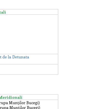
ali
t de la
Detunata
Meridionali
rupa Munților Bucegi)
rupa Munților Bucegi)