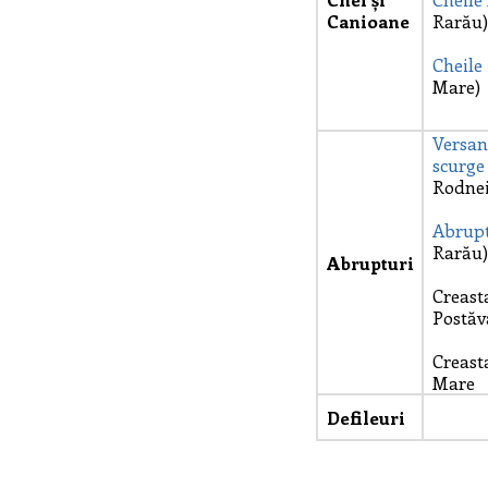
Canioane
Rarău)
Cheile
Mare)
Versan
scurg
Rodnei
Abrupt
Rarău)
Abrupturi
Creast
Postăv
Creast
Mare
Defileuri