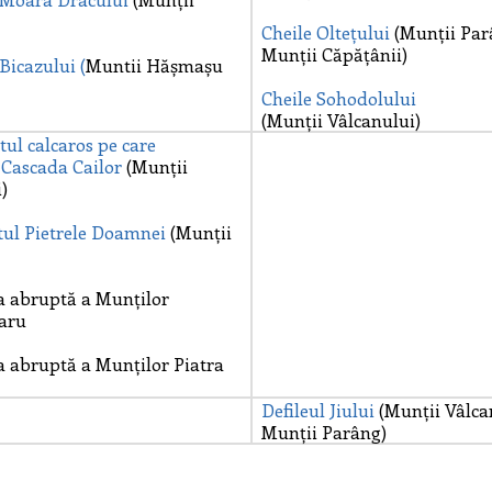
Cheile Oltețului
(Munții Par
Munții Căpățânii)
 Bicazului
(
Muntii Hășmașu
C
heile Sohodolului
(Munții Vâlcanului)
tul calcaros
pe care
e
Cascada Cailor
(Munții
)
ul Pietrele
Doamnei
(Munții
a abruptă a Munților
aru
a abruptă a Munților Piatra
Defileul Jiului
(Munții Vâlca
Munții Parâng)