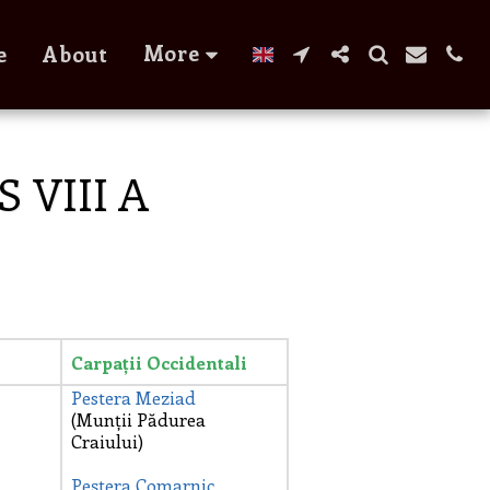
More
e
About
 VIII A
Carpații
Occidentali
Pestera Meziad
(Munții Pădurea
Craiului)
Peștera Comarnic