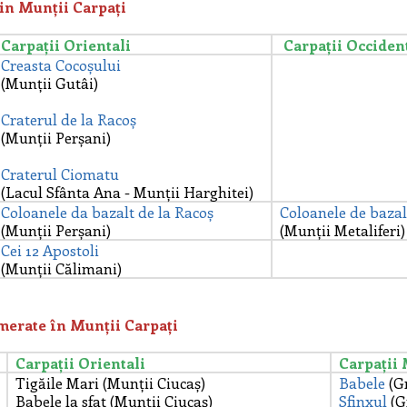
din Munții Carpați
Carpații Orientali
Carpații
Occident
Creasta Cocoșului
(Munții Gutâi)
Craterul de la Racoș
(Munții Perșani)
Craterul Ciomatu
(Lacul Sfânta Ana - Munții Harghitei)
Coloanele da bazalt de la Racoș
Coloanele de bazal
(Munții Perșani)
(Munții Metaliferi)
Cei 12 Apostoli
(Munții Călimani)
merate în Munții Carpați
Carpații Orientali
Carpații 
Tigăile Mari (Munții Ciucaș)
Babele
(G
Babele la sfat (Munții Ciucaș)
Sfinxul
(G