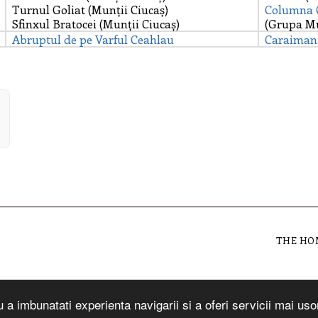
Turnul Goliat (Munții Ciucaș)
Columna 
Sfinxul Bratocei (Munții Ciucaș)
(Grupa Mu
Abruptul de pe Varful
Ceahlau
Caraiman
THE HO
a imbunatati experienta navigarii si a oferi servicii mai usor 