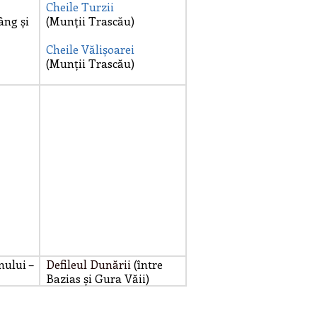
Cheile Turzii
âng și
(Munții Trascău)
Cheile Vălișoarei
(Munții Trascău)
nului –
Defileul Dunării
(între
Bazias și Gura Văii)