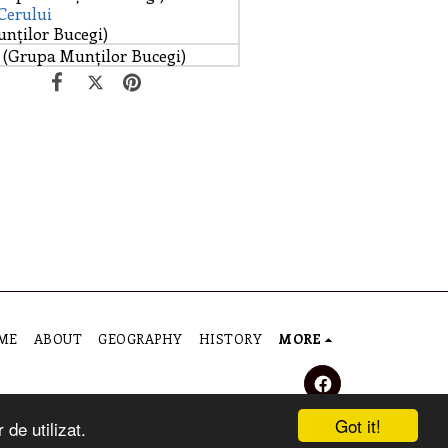
Cerului
nților Bucegi)
(Grupa Munților Bucegi)
ME
ABOUT
GEOGRAPHY
HISTORY
MORE
Got it!
de utilizat.