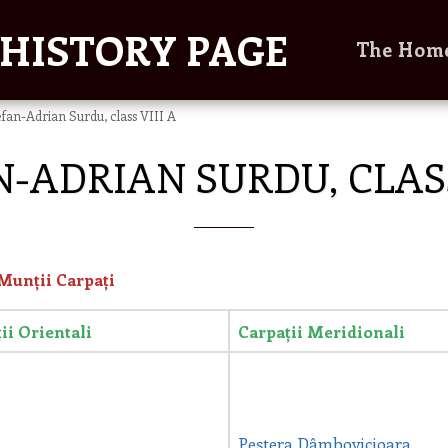
HISTORY PAGE
The Hom
efan-Adrian Surdu, class VIII A
-ADRIAN SURDU, CLASS
 Munții Carpați
ii Orientali
Carpații Meridionali
Peștera
Dâmbovicioara