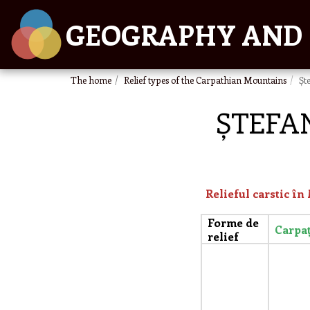
GEOGRAPHY AND 
The home
Relief types of the Carpathian Mountains
Șt
ȘTEFAN
Relieful carstic în
Forme de
Carpaț
relief