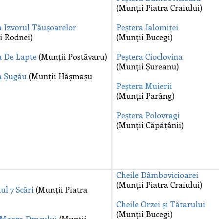
(Munții Piatra Craiului)
a Izvorul
Tăușoarelor
Peștera Ialomiței
i Rodnei)
(Munții Bucegi)
a De Lapte
(Munții Postăvaru)
Peștera Cioclovina
(Munții Șureanu)
a Șugău
(Munții Hășmașu
Peștera Muierii
(Munții Parâng)
Peștera Polovragi
(Munții Căpățânii)
Cheile
Dâmbovicioarei
(Munții Piatra Craiului)
ul 7 Scări
(Munții Piatra
Cheile Orzei și
Tătarului
(Munții Bucegi)
e Moara
Dracului
(Munții