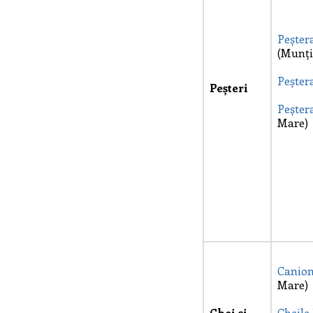
Peșter
(Munți
Peșter
Peșteri
Peșter
Mare)
Canion
Mare)
Chei și
Cheil