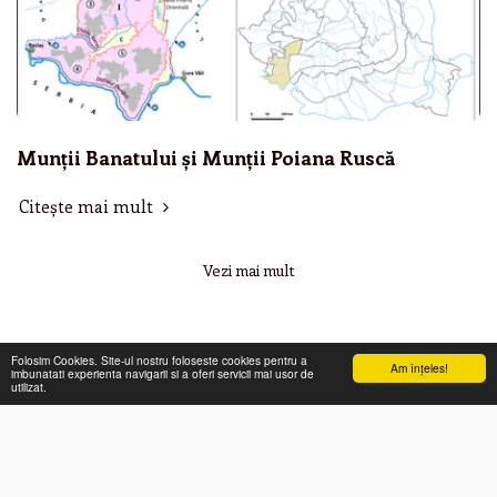
Munții Banatului și Munții Poiana Ruscă
Citește mai mult
Vezi mai mult
Folosim Cookies. Site-ul nostru foloseste cookies pentru a
Am înţeles!
imbunatati experienta navigarii si a oferi servicii mai usor de
utilizat.
ACASĂ
DESPRE
GEOGRAFIE
ISTORIE
MAI MULT
PAGINA DE GEOGRAFIE ȘI ISTORIE
Drepturi de autor © 2026 Toate drepturile rezervate
Termeni
|
Confidențialitate
|
Accesibilitate